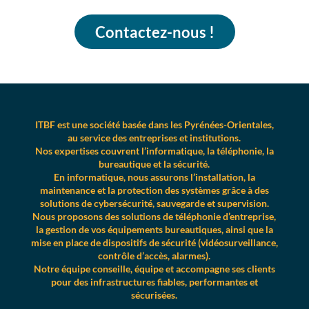
Contactez-nous !
ITBF est une société basée dans les Pyrénées-Orientales,
au service des entreprises et institutions.
Nos expertises couvrent l’informatique, la téléphonie, la
bureautique et la sécurité.
En informatique, nous assurons l’installation, la
maintenance et la protection des systèmes grâce à des
solutions de cybersécurité, sauvegarde et supervision.
Nous proposons des solutions de téléphonie d’entreprise,
la gestion de vos équipements bureautiques, ainsi que la
mise en place de dispositifs de sécurité (vidéosurveillance,
contrôle d’accès, alarmes).
Notre équipe conseille, équipe et accompagne ses clients
pour des infrastructures fiables, performantes et
sécurisées.